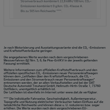
Stromverbrauch kombiniert
22,8 kWh/100 km;
CO₂-
Emissionen kombiniert
0 g/km.
CO₂-Klasse
A.
Bis zu
505 km
Reichweite ****.
Je nach Motorisierung und Ausstattungsvariante sind die CO
-Emissionen
2
und Kraftstoffverbräuche geringer.
Die angegebenen Werte wurden nach dem vorgeschriebenen
Messverfahren (§2 Nrn. 5, 6, 6a Pkw-EnVKV in der jeweils geltenden
Fassung) ermittelt.
Weitere Informationen zum offiziellen Kraftstoffverbrauch und den
offiziellen spezifischen CO
-Emissionen neuer Personenkraftwagen
2
können dem „Leitfaden über den Kraftstoffverbrauch, die CO
-
2
Emissionen und den Stromverbrauch neuer Personenkraftwagen“
entnommen werden, der an allen Verkaufsstellen und bei der DAT
Deutsche Automobil Treuhand GmbH, Hellmuth-Hirth-Straße 1, 73760
Ostfildern, unentgeltlich erhältlich ist.
Der Leitfaden ist ebenfalls im Internet unter
www.dat.de
verfügbar.
**** Die individuelle Fahrweise, Geschwindigkeit, Außentemperatur,
Topografie und Nutzung elektrischer Verbraucher haben Einfluss auf die
tatsächliche Reichweite und können diese u. U. reduzieren bzw. sogar
erhöhen. Die Werte wurden nach dem vorgeschriebenen EU-