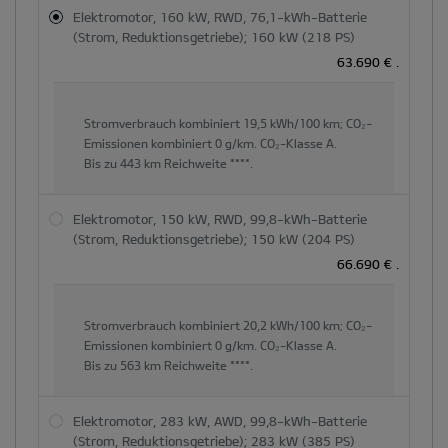
und
Elektromotor, 160 kW, RWD, 76,1-kWh-Batterie
der
(Strom, Reduktionsgetriebe); 160 kW (218 PS)
Hauptinhaltsbereich
63.690 €
.
dynamisch
aktualisiert
Stromverbrauch kombiniert
19,5 kWh/100 km;
CO₂-
Emissionen kombiniert
0 g/km.
CO₂-Klasse
A.
Bis zu
443 km
Reichweite ****.
Elektromotor, 150 kW, RWD, 99,8-kWh-Batterie
(Strom, Reduktionsgetriebe); 150 kW (204 PS)
66.690 €
.
Stromverbrauch kombiniert
20,2 kWh/100 km;
CO₂-
Emissionen kombiniert
0 g/km.
CO₂-Klasse
A.
Bis zu
563 km
Reichweite ****.
Elektromotor, 283 kW, AWD, 99,8-kWh-Batterie
(Strom, Reduktionsgetriebe); 283 kW (385 PS)