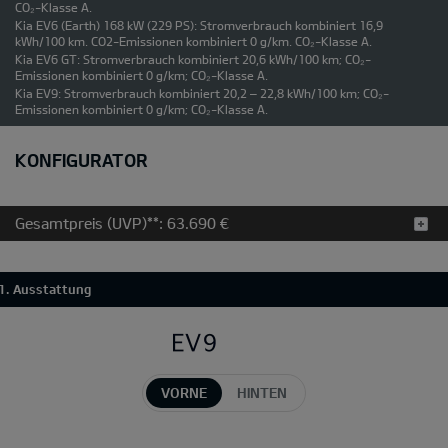
CO₂-Klasse A.
Kia EV6 (Earth) 168 kW (229 PS): Stromverbrauch kombiniert 16,9
kWh/100 km. CO2-Emissionen kombiniert 0 g/km. CO₂-Klasse A.
Kia EV6 GT: Stromverbrauch kombiniert 20,6 kWh/100 km; CO₂-
Emissionen kombiniert 0 g/km; CO₂-Klasse A.
Kia EV9: Stromverbrauch kombiniert 20,2 – 22,8 kWh/100 km; CO₂-
Emissionen kombiniert 0 g/km; CO₂-Klasse A.
KONFIGURATOR
Gesamtpreis (UVP)**:
63.690 €
1. Ausstattung
VORNE
HINTEN