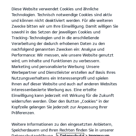
Diese Website verwendet Cookies und ähnliche
open
Technologien. Technisch notwendige Cookies sind aktiv
menu
und können nicht deaktiviert werden. Für alle weiteren
KONTAKT
Zwecke bitten wir um Ihre Einwilligung. Damit willigen Sie
sowohl in das Setzen der jeweiligen Cookies und
Tracking-Technologien und in die anschließende
KONFIGURATOR
Verarbeitung der dadurch erhobenen Daten zu den
nachfolgend genannten Zwecken ein: Analyse und
Kia Picanto: Kraftstoffverbrauch kombiniert 4,9 – 5,6 l/100km; CO₂-
Performance: Wir messen, wie unsere Website genutzt
Emissionen kombiniert 110 – 127 g/km. CO₂-Klasse D.
wird, um Inhalte und Funktionen zu verbessern.
Kia Stonic: Kraftstoffverbrauch kombiniert 5,5 – 5,8 l/100km; CO₂-
Marketing und personalisierte Werbung: Unsere
Emissionen kombiniert 125 – 132 g/km. CO₂-Klasse D.
Kia Ceed: Kraftstoffverbrauch kombiniert 5,3 – 6,3 l/100km; CO₂-
Werbepartner und Dienstleister erstellen auf Basis Ihres
Emissionen kombiniert 127– 142 g/km. CO₂-Klasse E.
Nutzungsverhaltens ein Interessenprofil und spielen
Kia XCeed: Kraftstoffverbrauch kombiniert 6,1 – 6,3 l/100km; CO₂-
Ihnen auf dieser Website und auch auf anderen Websites
Emissionen kombiniert 137-143 g/km. CO₂-Klasse E.
interessenbasierte Werbung aus. Eine erteilte
Kia ProCeed: Kraftstoffverbrauch kombiniert 6,3 l/100km; CO₂-
Einwilligung kann jederzeit mit Wirkung für die Zukunft
Emissionen kombiniert 142 g/km. CO₂-Klasse E.
widerrufen werden. Über den Button „Cookies“ in der
Kia Ceed Sportswagon: Kraftstoffverbrauch kombiniert 5,7 – 6,4
Kopfzeile gelangen Sie jederzeit zur Anpassung Ihrer
l/100km; CO₂-Emissionen kombiniert 128 – 145 g/km. CO₂-Klasse D
Präferenzen.
- E.
Kia Sportage: Kraftstoffverbrauch kombiniert 5,0 – 7,0 l/100km;
CO₂-Emissionen kombiniert 131 – 159 g/km. CO₂-Klasse D – F.
Weitere Informationen zu den eingesetzten Anbietern,
Kia Sorento Kraftstoffverbrauch kombiniert 6,2 – 6,6 l/100km; CO₂-
Speicherdauern und Ihren Rechten finden Sie in unserer
Emissionen kombiniert 163 – 174 g/km. CO₂-Klasse F.
Datenschutzerklärung.
> Datenschutz
> Impressum