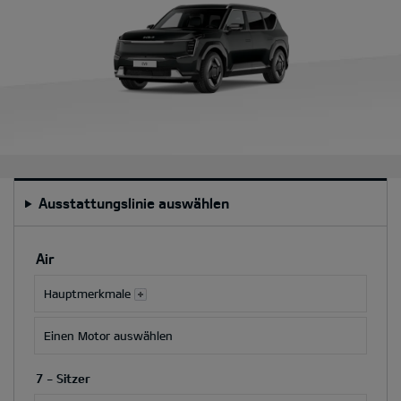
Ausstattungslinie auswählen
Durch
Auswahl
Air
einer
Besatz-
Hauptmerkmale
oder
Farboption
Einen Motor auswählen
werden
der
7 - Sitzer
Gesamtpreis